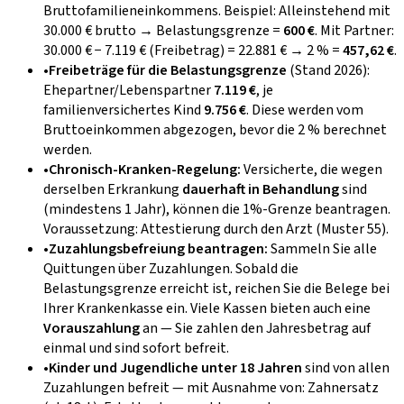
Bruttofamilieneinkommens. Beispiel: Alleinstehend mit
30.000 € brutto → Belastungsgrenze =
600 €
. Mit Partner:
30.000 € − 7.119 € (Freibetrag) = 22.881 € → 2 % =
457,62 €
.
•
Freibeträge für die Belastungsgrenze
(Stand 2026):
Ehepartner/Lebenspartner
7.119 €
, je
familienversichertes Kind
9.756 €
. Diese werden vom
Bruttoeinkommen abgezogen, bevor die 2 % berechnet
werden.
•
Chronisch-Kranken-Regelung:
Versicherte, die wegen
derselben Erkrankung
dauerhaft in Behandlung
sind
(mindestens 1 Jahr), können die 1%-Grenze beantragen.
Voraussetzung: Attestierung durch den Arzt (Muster 55).
•
Zuzahlungsbefreiung beantragen:
Sammeln Sie alle
Quittungen über Zuzahlungen. Sobald die
Belastungsgrenze erreicht ist, reichen Sie die Belege bei
Ihrer Krankenkasse ein. Viele Kassen bieten auch eine
Vorauszahlung
an — Sie zahlen den Jahresbetrag auf
einmal und sind sofort befreit.
•
Kinder und Jugendliche unter 18 Jahren
sind von allen
Zuzahlungen befreit — mit Ausnahme von: Zahnersatz