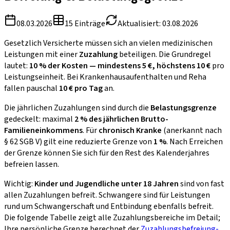
08.03.2026
15
Einträge
Aktualisiert:
03.08.2026
Gesetzlich Versicherte müssen sich an vielen medizinischen
Leistungen mit einer
Zuzahlung
beteiligen. Die Grundregel
lautet:
10 % der Kosten — mindestens 5 €, höchstens 10 €
pro
Leistungseinheit. Bei Krankenhausaufenthalten und Reha
fallen pauschal
10 € pro Tag
an.
Die jährlichen Zuzahlungen sind durch die
Belastungsgrenze
gedeckelt: maximal
2 % des jährlichen Brutto-
Familieneinkommens
. Für
chronisch Kranke
(anerkannt nach
§ 62 SGB V) gilt eine reduzierte Grenze von
1 %
. Nach Erreichen
der Grenze können Sie sich für den Rest des Kalenderjahres
befreien lassen.
Wichtig:
Kinder und Jugendliche unter 18 Jahren
sind von fast
allen Zuzahlungen befreit. Schwangere sind für Leistungen
rund um Schwangerschaft und Entbindung ebenfalls befreit.
Die folgende Tabelle zeigt alle Zuzahlungsbereiche im Detail;
Ihre persönliche Grenze berechnet der
Zuzahlungsbefreiung-